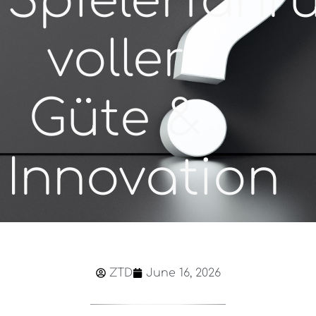
Spielerfahr
voller
Güte &
Innovation
ZTD
June 16, 2026