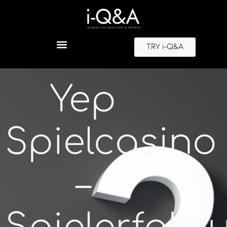
TRY i-Q&A
PAYSAFECARD ONLINE CASINO
NEJLEPŠÍ CASINO NA INTERNETU
Yep
Spielcasino
–