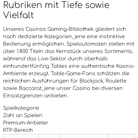
Rubriken mit Tiefe sowie
Vielfalt
Unseres Casinos Gaming-Bibliothek gliedert sich
nach dedizierte Kategorien, jene eine instinktive
Bedienung ermöglichen. Spielautomaten stellen mit
über 1.800 Titeln das Kernstück unseres Sortiments,
während das Live-Sektor durch oberhalb
einhundertfünfzig Tables eine authentische Kasino-
Ambiente erzeugt. Table-Game-Fans schätzen die
reichlichen Ausführungen für Blackjack, Roulette
sowie Baccarat, jene unser Casino bei diversen
Einsatzgrenzen anbieten.
Spielkategorie
Zahl an Spielen
Premium-Anbieter
RTP-Bereich