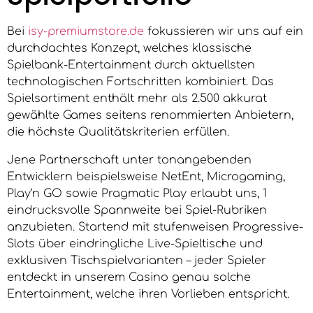
Bei
isy-premiumstore.de
fokussieren wir uns auf ein
durchdachtes Konzept, welches klassische
Spielbank-Entertainment durch aktuellsten
technologischen Fortschritten kombiniert. Das
Spielsortiment enthält mehr als 2.500 akkurat
gewählte Games seitens renommierten Anbietern,
die höchste Qualitätskriterien erfüllen.
Jene Partnerschaft unter tonangebenden
Entwicklern beispielsweise NetEnt, Microgaming,
Play’n GO sowie Pragmatic Play erlaubt uns, 1
eindrucksvolle Spannweite bei Spiel-Rubriken
anzubieten. Startend mit stufenweisen Progressive-
Slots über eindringliche Live-Spieltische und
exklusiven Tischspielvarianten – jeder Spieler
entdeckt in unserem Casino genau solche
Entertainment, welche ihren Vorlieben entspricht.