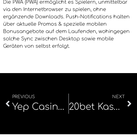
Die PWA (PWA) ermöglicht es Spielern, unmittelbar
via den Internetbrowser zu spielen, ohne
ergänzende Downloads. Push-Notifications halten
über aktuelle Promos & spezielle mobilen
Bonusangebote auf dem Laufenden, wohingegen
solche Sync zwischen Desktop sowie mobile
Geräten von selbst erfolgt.
PREVIOUS
NEXT
Yep Casino – Spielerlebnis voller Exzellenz sowie Innovation
20bet Kasyno – Państwa Wejście do Niepowtarzalnych Wrażeń Hazardowych Online