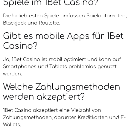
Spiele im 1Bet Casino?
Die beliebtesten Spiele umfassen Spielautomaten,
Blackjack und Roulette.
Gibt es mobile Apps für 1Bet
Casino?
Ja, 1Bet Casino ist mobil optimiert und kann auf
Smartphones und Tablets problemlos genutzt
werden.
Welche Zahlungsmethoden
werden akzeptiert?
1Bet Casino akzeptiert eine Vielzahl von
Zahlungsmethoden, darunter Kreditkarten und E-
Wallets.