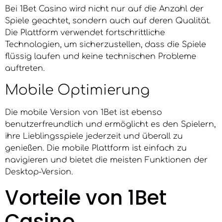
Bei 1Bet Casino wird nicht nur auf die Anzahl der
Spiele geachtet, sondern auch auf deren Qualität.
Die Plattform verwendet fortschrittliche
Technologien, um sicherzustellen, dass die Spiele
flüssig laufen und keine technischen Probleme
auftreten.
Mobile Optimierung
Die mobile Version von 1Bet ist ebenso
benutzerfreundlich und ermöglicht es den Spielern,
ihre Lieblingsspiele jederzeit und überall zu
genießen. Die mobile Plattform ist einfach zu
navigieren und bietet die meisten Funktionen der
Desktop-Version.
Vorteile von 1Bet
Casino