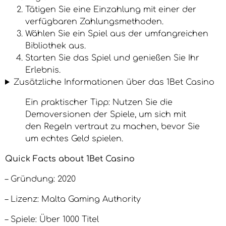
Tätigen Sie eine Einzahlung mit einer der
verfügbaren Zahlungsmethoden.
Wählen Sie ein Spiel aus der umfangreichen
Bibliothek aus.
Starten Sie das Spiel und genießen Sie Ihr
Erlebnis.
Zusätzliche Informationen über das 1Bet Casino
Ein praktischer Tipp: Nutzen Sie die
Demoversionen der Spiele, um sich mit
den Regeln vertraut zu machen, bevor Sie
um echtes Geld spielen.
Quick Facts about 1Bet Casino
– Gründung: 2020
– Lizenz: Malta Gaming Authority
– Spiele: Über 1000 Titel