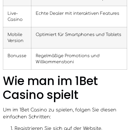
Live-
Echte Dealer mit interaktiven Features
Casino
Mobile
Optimiert für Smartphones und Tablets
Version
Bonusse
Regelmäßige Promotions und
Willkommensboni
Wie man im 1Bet
Casino spielt
Um im 1Bet Casino zu spielen, folgen Sie diesen
einfachen Schritten:
Registrieren Sie sich auf der Website.