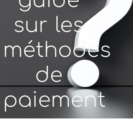
guide
sur les
méthodes
de
paiement