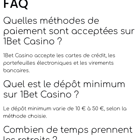
FAQ
Quelles méthodes de
paiement sont acceptées sur
1Bet Casino ?
1Bet Casino accepte les cartes de crédit, les
portefeuilles électroniques et les virements
bancaires.
Quel est le dépôt minimum
sur 1Bet Casino ?
Le dépôt minimum varie de 10 € à 50 €, selon la
méthode choisie.
Combien de temps prennent