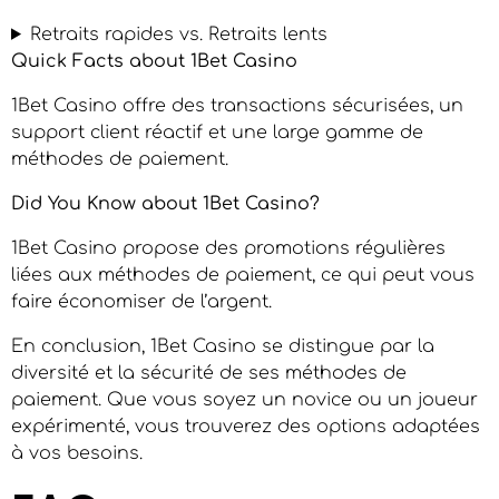
Retraits rapides vs. Retraits lents
Quick Facts about 1Bet Casino
1Bet Casino offre des transactions sécurisées, un
support client réactif et une large gamme de
méthodes de paiement.
Did You Know about 1Bet Casino?
1Bet Casino propose des promotions régulières
liées aux méthodes de paiement, ce qui peut vous
faire économiser de l’argent.
En conclusion, 1Bet Casino se distingue par la
diversité et la sécurité de ses méthodes de
paiement. Que vous soyez un novice ou un joueur
expérimenté, vous trouverez des options adaptées
à vos besoins.