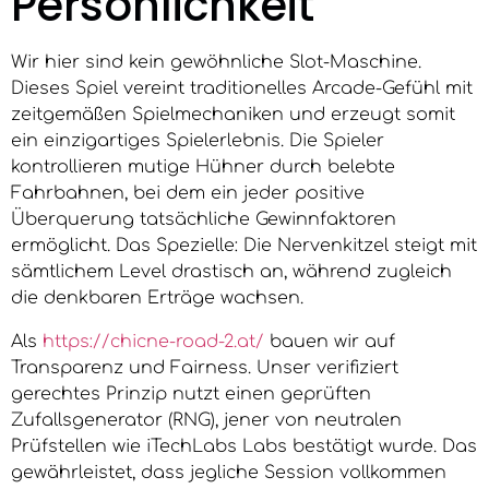
Persönlichkeit
Wir hier sind kein gewöhnliche Slot-Maschine.
Dieses Spiel vereint traditionelles Arcade-Gefühl mit
zeitgemäßen Spielmechaniken und erzeugt somit
ein einzigartiges Spielerlebnis. Die Spieler
kontrollieren mutige Hühner durch belebte
Fahrbahnen, bei dem ein jeder positive
Überquerung tatsächliche Gewinnfaktoren
ermöglicht. Das Spezielle: Die Nervenkitzel steigt mit
sämtlichem Level drastisch an, während zugleich
die denkbaren Erträge wachsen.
Als
https://chicne-road-2.at/
bauen wir auf
Transparenz und Fairness. Unser verifiziert
gerechtes Prinzip nutzt einen geprüften
Zufallsgenerator (RNG), jener von neutralen
Prüfstellen wie iTechLabs Labs bestätigt wurde. Das
gewährleistet, dass jegliche Session vollkommen