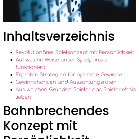
Inhaltsverzeichnis
Revolutionäres Spielkonzept mit Persönlichkeit
Auf welche Weise unser Spielprinzip
funktioniert
Erprobte Strategien für optimale Gewinne
Gewinnchancen und Auszahlungsraten
Aus welchen Gründen Spieler das Spielerlebnis
lieben
Bahnbrechendes
Konzept mit