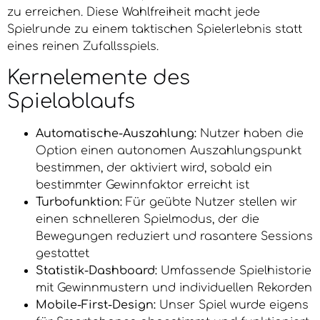
zu erreichen. Diese Wahlfreiheit macht jede
Spielrunde zu einem taktischen Spielerlebnis statt
eines reinen Zufallsspiels.
Kernelemente des
Spielablaufs
Automatische-Auszahlung:
Nutzer haben die
Option einen autonomen Auszahlungspunkt
bestimmen, der aktiviert wird, sobald ein
bestimmter Gewinnfaktor erreicht ist
Turbofunktion:
Für geübte Nutzer stellen wir
einen schnelleren Spielmodus, der die
Bewegungen reduziert und rasantere Sessions
gestattet
Statistik-Dashboard:
Umfassende Spielhistorie
mit Gewinnmustern und individuellen Rekorden
Mobile-First-Design:
Unser Spiel wurde eigens