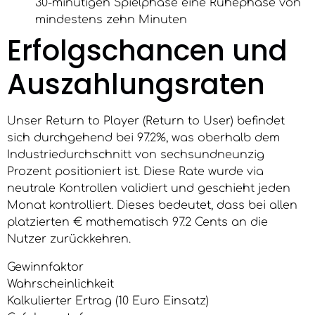
30-minütigen Spielphase eine Ruhephase von
mindestens zehn Minuten
Erfolgschancen und
Auszahlungsraten
Unser Return to Player (Return to User) befindet
sich durchgehend bei 97.2%, was oberhalb dem
Industriedurchschnitt von sechsundneunzig
Prozent positioniert ist. Diese Rate wurde via
neutrale Kontrollen validiert und geschieht jeden
Monat kontrolliert. Dieses bedeutet, dass bei allen
platzierten € mathematisch 97.2 Cents an die
Nutzer zurückkehren.
Gewinnfaktor
Wahrscheinlichkeit
Kalkulierter Ertrag (10 Euro Einsatz)