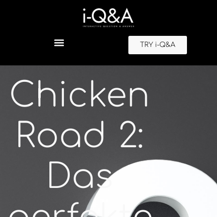
TRY i-Q&A
PAYSAFECARD ONLINE CASINO
NEJLEPŠÍ CASINO NA INTERNETU
Chicken
Road 2:
Das