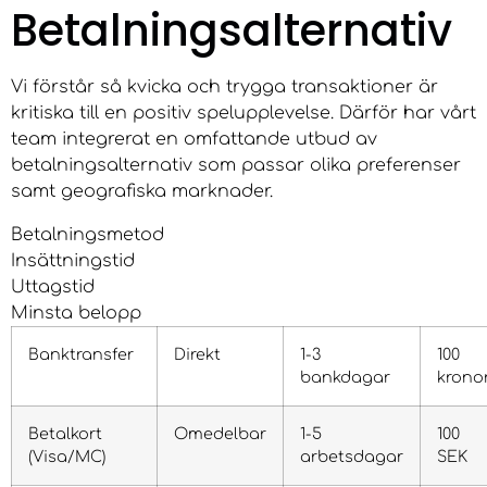
Betalningsalternativ
Vi förstår så kvicka och trygga transaktioner är
kritiska till en positiv spelupplevelse. Därför har vårt
team integrerat en omfattande utbud av
betalningsalternativ som passar olika preferenser
samt geografiska marknader.
Betalningsmetod
Insättningstid
Uttagstid
Minsta belopp
Banktransfer
Direkt
1-3
100
bankdagar
krono
Betalkort
Omedelbar
1-5
100
(Visa/MC)
arbetsdagar
SEK