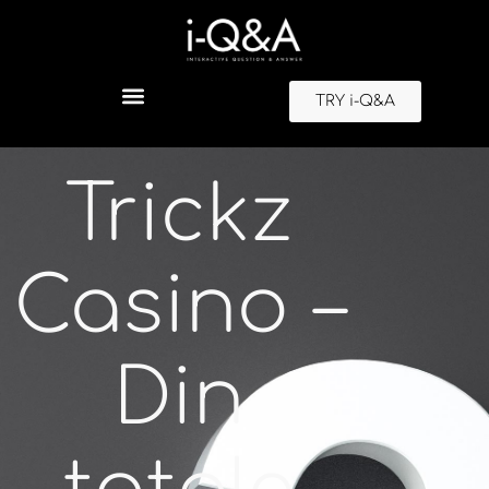
TRY i-Q&A
PAYSAFECARD ONLINE CASINO
Trickz
Casino –
Din