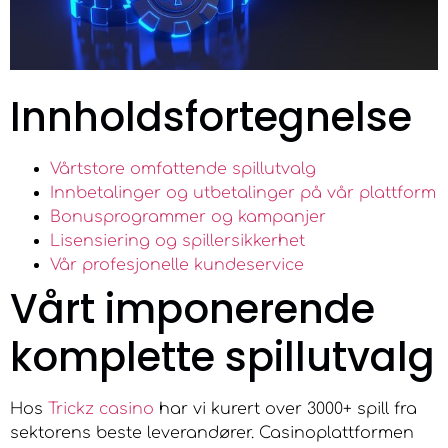
Innholdsfortegnelse
Vårtstore omfattende spillutvalg
Innbetalinger og utbetalinger på vår plattform
Bonusprogrammer og kampanjer
Lisensiering og spillersikkerhet
Vår profesjonelle kundeservice
Vårt imponerende
komplette spillutvalg
Hos
Trickz casino
har vi kurert over 3000+ spill fra
sektorens beste leverandører. Casinoplattformen