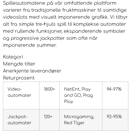
Spilleautomatene på vår omfattende plattform
varierer fra tradisjonelle fruktmaskiner til samtidige
videoslots med visuelt imponerende grafikk. Vi tilbyr
alt fra simple tre-hjuls spill til komplekse automater
med rullende funksjoner, ekspanderende symboler
og progressive jackpotter som ofte når
imponerende summer.
Kategori
Mengde titler
Anerkjente leverandører
Returprosent
Video-
1800+
NetEnt, Play
94-97%
automater
and GO, Prag
Play
Jackpot-
120+
Microgaming,
92-95%
automater
Red Tiger