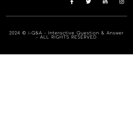
2024 © i-Q&A - Interactive Question & Answer
- ALL RIGHTS RESERVED