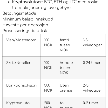
Kryptovalutaer:
BTC, ETH og LTC med raske
transaksjoner og lave gebyrer
Betalingsmetode
Minimum beløp innskudd
Høyeste per operasjon
Prosesseringstid uttak
Visa/Mastercard
100
femti
1-3
NOK
tusen
virkedager
NOK
Skrill/Neteller
100
hundre
0-24 timer
NOK
tusen
NOK
Banktransaksjon
500
Uten
2-5
NOK
grense
virkedager
Kryptovaluta
200
to
0-2 timer
NOK
hundre