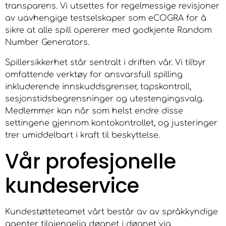
transparens. Vi utsettes for regelmessige revisjoner
av uavhengige testselskaper som eCOGRA for å
sikre at alle spill opererer med godkjente Random
Number Generators.
Spillersikkerhet står sentralt i driften vår. Vi tilbyr
omfattende verktøy for ansvarsfull spilling
inkluderende innskuddsgrenser, tapskontroll,
sesjonstidsbegrensninger og utestengingsvalg.
Medlemmer kan når som helst endre disse
settingene gjennom kontokontrollet, og justeringer
trer umiddelbart i kraft til beskyttelse.
Vår profesjonelle
kundeservice
Kundestøtteteamet vårt består av av språkkyndige
agenter tilgjengelig døgnet i døgnet via