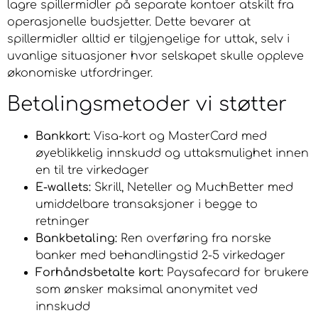
lagre spillermidler på separate kontoer atskilt fra
operasjonelle budsjetter. Dette bevarer at
spillermidler alltid er tilgjengelige for uttak, selv i
uvanlige situasjoner hvor selskapet skulle oppleve
økonomiske utfordringer.
Betalingsmetoder vi støtter
Bankkort:
Visa-kort og MasterCard med
øyeblikkelig innskudd og uttaksmulighet innen
en til tre virkedager
E-wallets:
Skrill, Neteller og MuchBetter med
umiddelbare transaksjoner i begge to
retninger
Bankbetaling:
Ren overføring fra norske
banker med behandlingstid 2-5 virkedager
Forhåndsbetalte kort:
Paysafecard for brukere
som ønsker maksimal anonymitet ved
innskudd